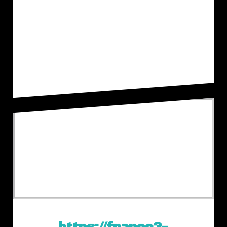
En 2002, un crop circle exceptionnel
est apparu en Angleterre.Le 15 août
2002 une formation très
intéressante est apparue à Pitt près
de Winchester dans…