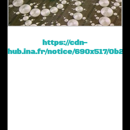
https://cdn-
hub.ina.fr/notice/690x517/0b2/
En 2002, un crop circle exceptionnel
est apparu en Angleterre.Le 15 août
2002 une formation très
intéressante est apparue à Pitt près
de Winchester dans…