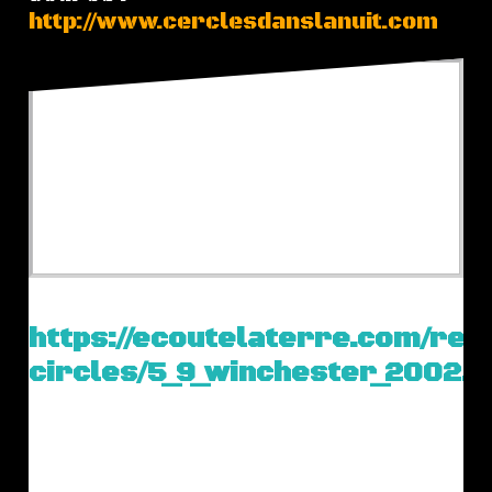
http://www.cerclesdanslanuit.com
https://ecoutelaterre.com/res
circles/5_9_winchester_2002.j