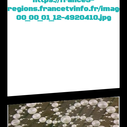
https://france3-
regions.francetvinfo.fr/imag
00_00_01_12-4920410.jpg
En 2002, un crop circle exceptionnel
est apparu en Angleterre.Le 15 août
2002 une formation très
intéressante est apparue à Pitt près
de Winchester dans…