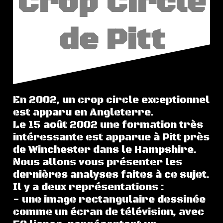
Crop Circle
de Pitt
En 2002, un crop circle exceptionnel
est apparu en Angleterre.
Le 15 août 2002 une formation très
intéressante est apparue à Pitt près
de Winchester dans le Hampshire.
Nous allons vous présenter les
dernières analyses faites à ce sujet.
Il y a deux représentations :
- une image rectangulaire dessinée
comme un écran de télévision, avec