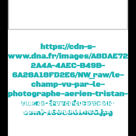
https://cdn-s-
www.dna.fr/images/A8DAE722
2A4A-4AEC-B49B-
6A28A18FD2E6/NW_raw/le-
champ-vu-par-le-
photographe-aerien-tristan-
vuano-(avuedecoucou-
En 2002, un crop circle exceptionnel
est apparu en Angleterre.Le 15 août
com)-1560501480.jpg
2002 une formation très
intéressante est apparue à Pitt près
de Winchester dans…