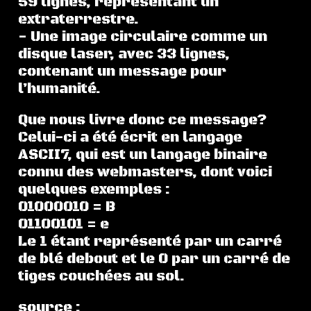
59 lignes, représentant un
extraterrestre.
- Une image circulaire comme un
disque laser, avec 33 lignes,
contenant un message pour
l’humanité.
Que nous livre donc ce message?
Celui-ci a été écrit en langage
ASCII7, qui est un langage binaire
connu des webmasters, dont voici
quelques exemples :
01000010 = B
01100101 = e
Le 1 étant représenté par un carré
de blé debout et le 0 par un carré de
tiges couchées au sol.
source :