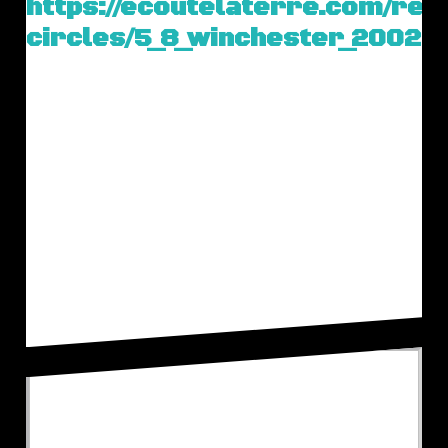
https://ecoutelaterre.com/res
circles/5_8_winchester_2002.j
En 2002, un crop circle exceptionnel
est apparu en Angleterre.Le 15 août
2002 une formation très
intéressante est apparue à Pitt près
de Winchester dans…