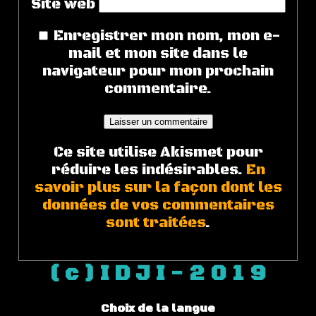
Site web
Enregistrer mon nom, mon e-
mail et mon site dans le
navigateur pour mon prochain
commentaire.
Ce site utilise Akismet pour
réduire les indésirables.
En
savoir plus sur la façon dont les
données de vos commentaires
sont traitées
.
( c ) I D J I - 2 0 1 9
Choix de la langue